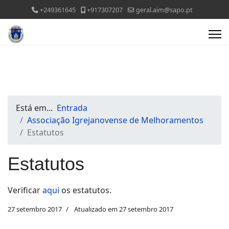
+249361645
+917307207
geral.aim@sapo.pt
Está em...
Entrada
Associação Igrejanovense de Melhoramentos
Estatutos
Estatutos
Verificar
aqui
os estatutos.
27 setembro 2017
Atualizado em 27 setembro 2017